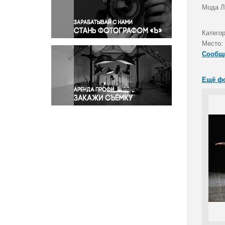
Правосудие
Мода Л
Происшествия и конфликты
Религия
Катего
Место:
Светская жизнь
Сообщ
Спорт
Экология
Ещё ф
Экономика и бизнес