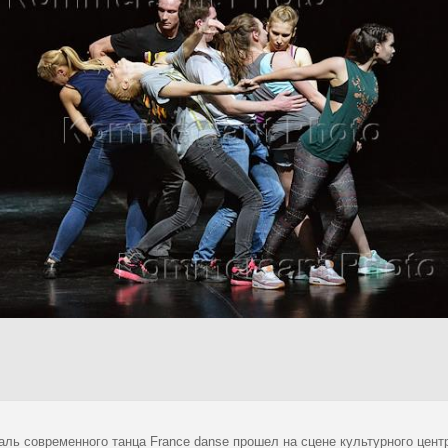
аль современного танца France danse прошел на сцене культурного цен