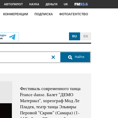
АВТОПИЛОТ
НАУКА
ДЕНЬГИ
UK
КОНФЕРЕНЦИИ
ПОДПИСКА
ФОТОАГЕНТСТВО
RU
EN
Найти
Фестиваль современного танца
France danse. Балет "ДЕМО
Материал", хореограф Мод Ле
Пладек, театр танца Эльвиры
Перовой "Скрим" (Самара) (1-