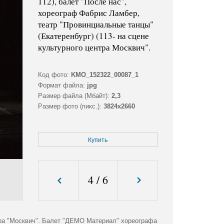
112), балет "После нас",
хореограф Фабрис Ламбер,
театр "Провинциальные танцы"
(Екатеренбург) (113- на сцене
культурного центра Москвич".
Код фото:
KMO_152322_00087_1
Формат файла:
jpg
Размер файла (Мбайт):
2,3
Размер фото (пикс.):
3824x2660
Купить
4
/
6
тра "Москвич". Балет "ДЕМО Материал" хореографа