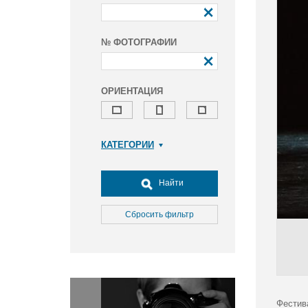
№ ФОТОГРАФИИ
ОРИЕНТАЦИЯ
КАТЕГОРИИ
Армия и ВПК
Досуг, туризм и отдых
Найти
Культура
Медицина
Сбросить фильтр
Наука
Образование
Общество
Окружающая среда
Политика
Фестив