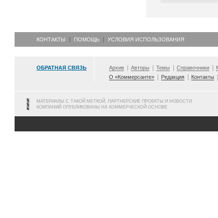
КОНТАКТЫ
ПОМОЩЬ
УСЛОВИЯ ИСПОЛЬЗОВАНИЯ
ОБРАТНАЯ СВЯЗЬ
Архив
Авторы
Темы
Справочники
О «Коммерсанте»
Редакция
Контакты
МАТЕРИАЛЫ С ТАКОЙ МЕТКОЙ, ПАРТНЕРСКИЕ ПРОЕКТЫ И НОВОСТИ
КОМПАНИЙ ОПУБЛИКОВАНЫ НА КОММЕРЧЕСКОЙ ОСНОВЕ