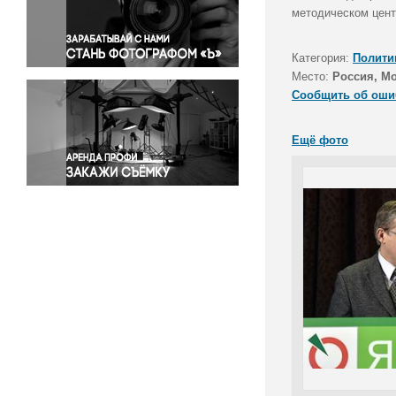
Правосудие
методическом цент
Происшествия и конфликты
Религия
Категория:
Полити
Место:
Россия, М
Светская жизнь
Сообщить об оши
Спорт
Экология
Ещё фото
Экономика и бизнес