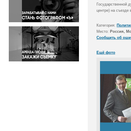
Правосудие
Государственной д
центре) на съезде
Происшествия и конфликты
Религия
Категория:
Полити
Светская жизнь
Место:
Россия, М
Спорт
Сообщить об оши
Экология
Экономика и бизнес
Ещё фото