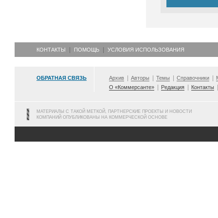
КОНТАКТЫ
ПОМОЩЬ
УСЛОВИЯ ИСПОЛЬЗОВАНИЯ
ОБРАТНАЯ СВЯЗЬ
Архив
Авторы
Темы
Справочники
О «Коммерсанте»
Редакция
Контакты
МАТЕРИАЛЫ С ТАКОЙ МЕТКОЙ, ПАРТНЕРСКИЕ ПРОЕКТЫ И НОВОСТИ
КОМПАНИЙ ОПУБЛИКОВАНЫ НА КОММЕРЧЕСКОЙ ОСНОВЕ