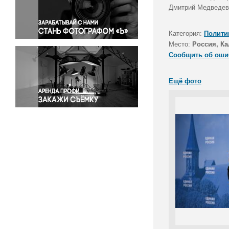
Правосудие
Дмитрий Медведев 
Происшествия и конфликты
Религия
Категория:
Полити
Место:
Россия, Ка
Светская жизнь
Сообщить об оши
Спорт
Экология
Ещё фото
Экономика и бизнес