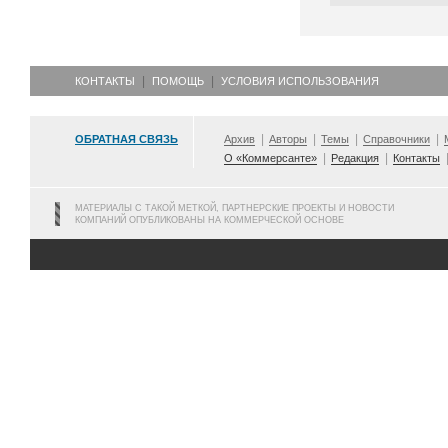
КОНТАКТЫ
ПОМОЩЬ
УСЛОВИЯ ИСПОЛЬЗОВАНИЯ
ОБРАТНАЯ СВЯЗЬ
Архив
Авторы
Темы
Справочники
О «Коммерсанте»
Редакция
Контакты
МАТЕРИАЛЫ С ТАКОЙ МЕТКОЙ, ПАРТНЕРСКИЕ ПРОЕКТЫ И НОВОСТИ
КОМПАНИЙ ОПУБЛИКОВАНЫ НА КОММЕРЧЕСКОЙ ОСНОВЕ