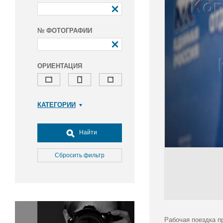
№ ФОТОГРАФИИ
ОРИЕНТАЦИЯ
КАТЕГОРИИ
Армия и ВПК
Досуг, туризм и отдых
Найти
Культура
Медицина
Сбросить фильтр
Наука
Образование
Общество
Окружающая среда
Политика
Рабочая поездка п