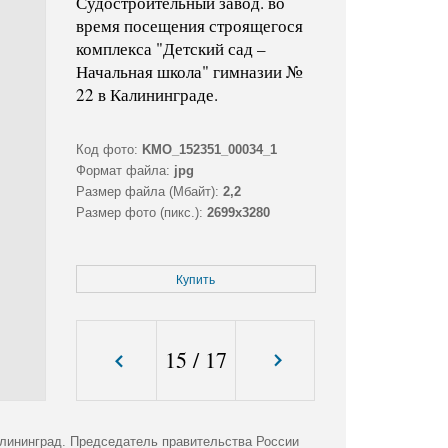
Судостроительный завод. во
время посещения строящегося
комплекса "Детский сад –
Начальная школа" гимназии №
22 в Калининграде.
Код фото:
KMO_152351_00034_1
Формат файла:
jpg
Размер файла (Мбайт):
2,2
Размер фото (пикс.):
2699x3280
Купить
15
/
17
лининград. Председатель правительства России