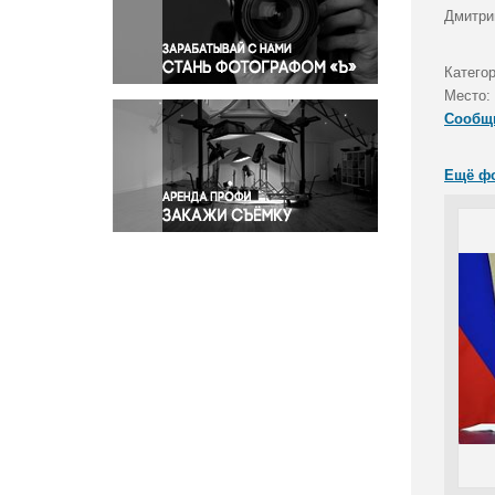
Правосудие
Дмитри
Происшествия и конфликты
Религия
Катего
Место:
Светская жизнь
Сообщ
Спорт
Экология
Ещё ф
Экономика и бизнес