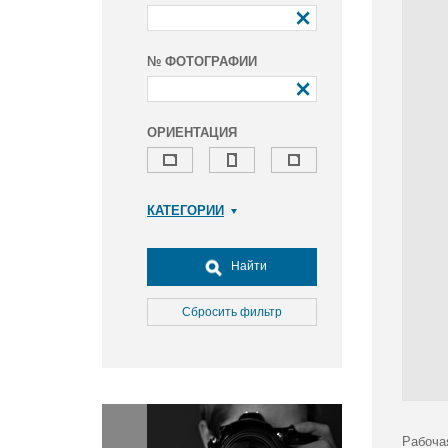
№ ФОТОГРАФИИ
ОРИЕНТАЦИЯ
КАТЕГОРИИ
Армия и ВПК
Досуг, туризм и отдых
Найти
Культура
Медицина
Сбросить фильтр
Наука
Образование
Общество
Окружающая среда
Политика
Рабоча