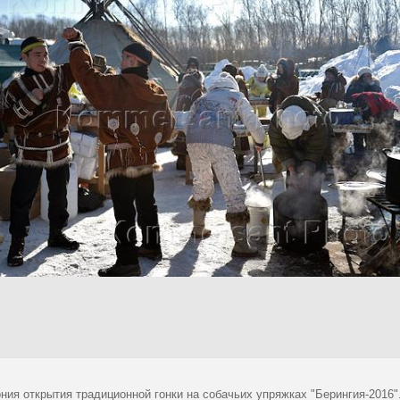
ния открытия традиционной гонки на собачьих упряжках "Берингия-2016