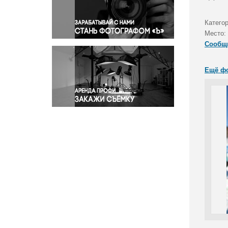
Правосудие
Происшествия и конфликты
Категор
Религия
Место:
Сообщ
Светская жизнь
Спорт
Ещё ф
Экология
Экономика и бизнес