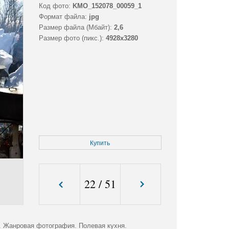
Код фото:
KMO_152078_00059_1
Формат файла:
jpg
Размер файла (Мбайт):
2,6
Размер фото (пикс.):
4928x3280
Купить
22
/
51
". Жанровая фотография. Полевая кухня.