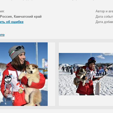
ия:
Автор и аг
Россия, Камчатский край
Дата собы
ить об ошибке
Дата доба
ото