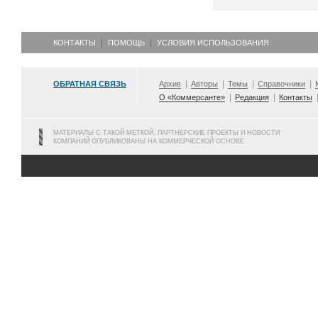
КОНТАКТЫ
ПОМОЩЬ
УСЛОВИЯ ИСПОЛЬЗОВАНИЯ
ОБРАТНАЯ СВЯЗЬ
Архив
Авторы
Темы
Справочники
О «Коммерсанте»
Редакция
Контакты
МАТЕРИАЛЫ С ТАКОЙ МЕТКОЙ, ПАРТНЕРСКИЕ ПРОЕКТЫ И НОВОСТИ
КОМПАНИЙ ОПУБЛИКОВАНЫ НА КОММЕРЧЕСКОЙ ОСНОВЕ