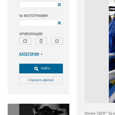
№ ФОТОГРАФИИ
ОРИЕНТАЦИЯ
КАТЕГОРИИ
Армия и ВПК
Досуг, туризм и отдых
Найти
Культура
Медицина
Сбросить фильтр
Наука
Образование
Общество
Окружающая среда
Политика
Митинг ЛДПР "За р