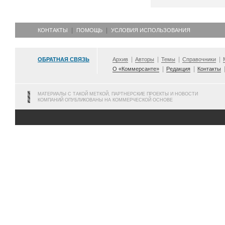
КОНТАКТЫ
ПОМОЩЬ
УСЛОВИЯ ИСПОЛЬЗОВАНИЯ
ОБРАТНАЯ СВЯЗЬ
Архив
Авторы
Темы
Справочники
О «Коммерсанте»
Редакция
Контакты
МАТЕРИАЛЫ С ТАКОЙ МЕТКОЙ, ПАРТНЕРСКИЕ ПРОЕКТЫ И НОВОСТИ
КОМПАНИЙ ОПУБЛИКОВАНЫ НА КОММЕРЧЕСКОЙ ОСНОВЕ