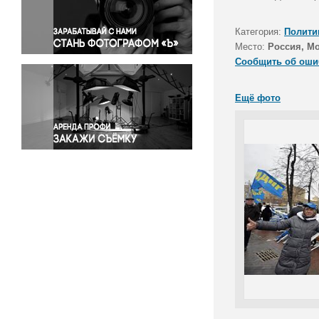
Правосудие
Происшествия и конфликты
Категория:
Полити
Религия
Место:
Россия, М
Сообщить об оши
Светская жизнь
Спорт
Ещё фото
Экология
Экономика и бизнес