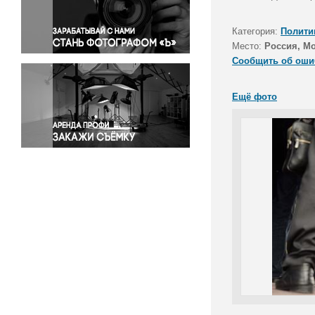
Правосудие
Происшествия и конфликты
Категория:
Полити
Религия
Место:
Россия, М
Сообщить об оши
Светская жизнь
Спорт
Ещё фото
Экология
Экономика и бизнес