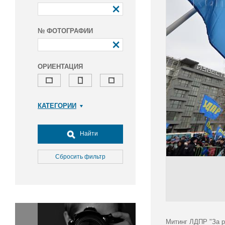
№ ФОТОГРАФИИ
ОРИЕНТАЦИЯ
КАТЕГОРИИ
Армия и ВПК
Досуг, туризм и отдых
Найти
Культура
Медицина
Сбросить фильтр
Наука
Образование
Общество
Окружающая среда
Политика
Митинг ЛДПР "За р