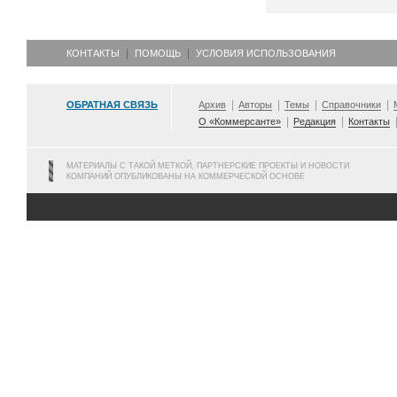
КОНТАКТЫ
ПОМОЩЬ
УСЛОВИЯ ИСПОЛЬЗОВАНИЯ
ОБРАТНАЯ СВЯЗЬ
Архив
Авторы
Темы
Справочники
О «Коммерсанте»
Редакция
Контакты
МАТЕРИАЛЫ С ТАКОЙ МЕТКОЙ, ПАРТНЕРСКИЕ ПРОЕКТЫ И НОВОСТИ
КОМПАНИЙ ОПУБЛИКОВАНЫ НА КОММЕРЧЕСКОЙ ОСНОВЕ