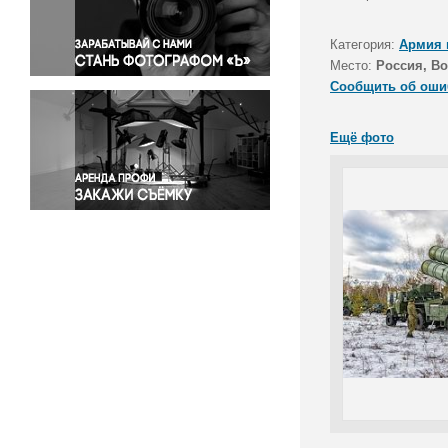
Правосудие
Происшествия и конфликты
Категория:
Армия 
Религия
Место:
Россия, В
Сообщить об оши
Светская жизнь
Спорт
Ещё фото
Экология
Экономика и бизнес