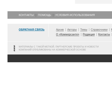
КОНТАКТЫ
ПОМОЩЬ
УСЛОВИЯ ИСПОЛЬЗОВАНИЯ
ОБРАТНАЯ СВЯЗЬ
Архив
Авторы
Темы
Справочники
О «Коммерсанте»
Редакция
Контакты
МАТЕРИАЛЫ С ТАКОЙ МЕТКОЙ, ПАРТНЕРСКИЕ ПРОЕКТЫ И НОВОСТИ
КОМПАНИЙ ОПУБЛИКОВАНЫ НА КОММЕРЧЕСКОЙ ОСНОВЕ