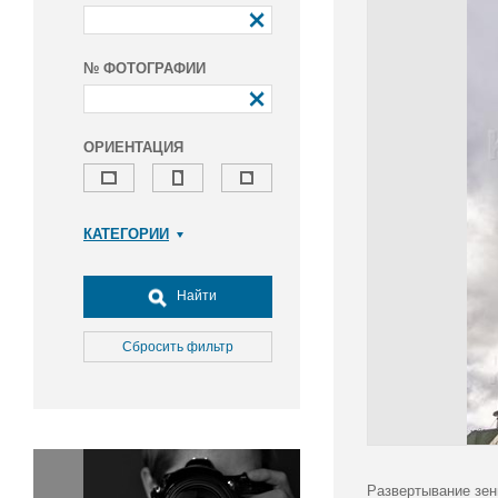
№ ФОТОГРАФИИ
ОРИЕНТАЦИЯ
КАТЕГОРИИ
Армия и ВПК
Досуг, туризм и отдых
Найти
Культура
Медицина
Сбросить фильтр
Наука
Образование
Общество
Окружающая среда
Политика
Развертывание зен