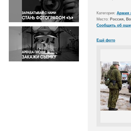
Правосудие
Происшествия и конфликты
Категория:
Армия 
Религия
Место:
Россия, В
Сообщить об оши
Светская жизнь
Спорт
Ещё фото
Экология
Экономика и бизнес