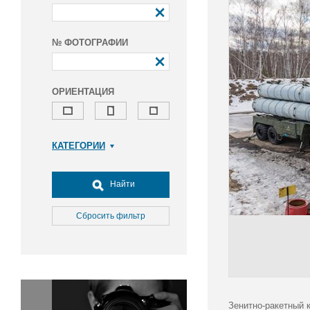
№ ФОТОГРАФИИ
ОРИЕНТАЦИЯ
КАТЕГОРИИ
Армия и ВПК
Досуг, туризм и отдых
Найти
Культура
Медицина
Сбросить фильтр
Наука
Образование
Общество
Окружающая среда
Политика
Зенитно-ракетный 