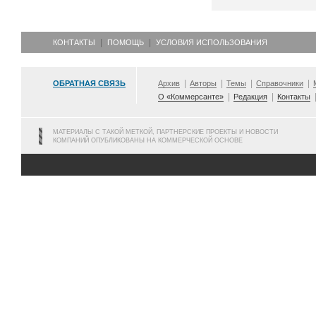
КОНТАКТЫ
ПОМОЩЬ
УСЛОВИЯ ИСПОЛЬЗОВАНИЯ
ОБРАТНАЯ СВЯЗЬ
Архив
Авторы
Темы
Справочники
О «Коммерсанте»
Редакция
Контакты
МАТЕРИАЛЫ С ТАКОЙ МЕТКОЙ, ПАРТНЕРСКИЕ ПРОЕКТЫ И НОВОСТИ
КОМПАНИЙ ОПУБЛИКОВАНЫ НА КОММЕРЧЕСКОЙ ОСНОВЕ