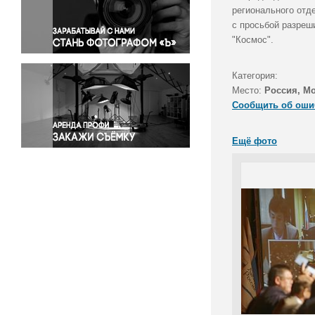
Правосудие
регионального отд
с просьбой разреш
Происшествия и конфликты
"Космос".
Религия
Светская жизнь
Категория:
Спорт
Место:
Россия, М
Экология
Сообщить об оши
Экономика и бизнес
Ещё фото