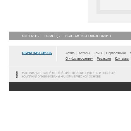
КОНТАКТЫ
ПОМОЩЬ
УСЛОВИЯ ИСПОЛЬЗОВАНИЯ
ОБРАТНАЯ СВЯЗЬ
Архив
Авторы
Темы
Справочники
О «Коммерсанте»
Редакция
Контакты
МАТЕРИАЛЫ С ТАКОЙ МЕТКОЙ, ПАРТНЕРСКИЕ ПРОЕКТЫ И НОВОСТИ
КОМПАНИЙ ОПУБЛИКОВАНЫ НА КОММЕРЧЕСКОЙ ОСНОВЕ