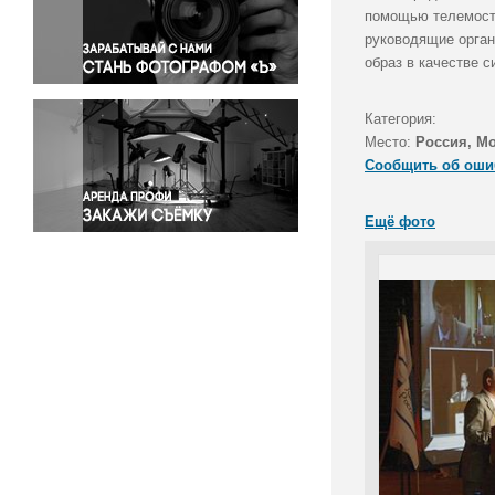
Правосудие
помощью телемоста
руководящие орган
Происшествия и конфликты
образ в качестве 
Религия
Светская жизнь
Категория:
Спорт
Место:
Россия, М
Экология
Сообщить об оши
Экономика и бизнес
Ещё фото