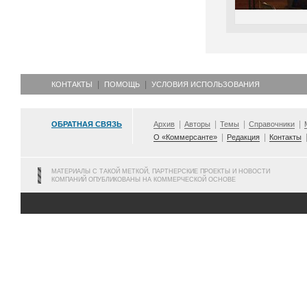
КОНТАКТЫ
ПОМОЩЬ
УСЛОВИЯ ИСПОЛЬЗОВАНИЯ
ОБРАТНАЯ СВЯЗЬ
Архив
Авторы
Темы
Справочники
О «Коммерсанте»
Редакция
Контакты
МАТЕРИАЛЫ С ТАКОЙ МЕТКОЙ, ПАРТНЕРСКИЕ ПРОЕКТЫ И НОВОСТИ
КОМПАНИЙ ОПУБЛИКОВАНЫ НА КОММЕРЧЕСКОЙ ОСНОВЕ