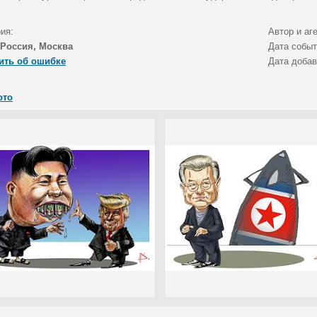
ия:
Автор и аг
Россия, Москва
Дата собы
ить об ошибке
Дата доба
ото