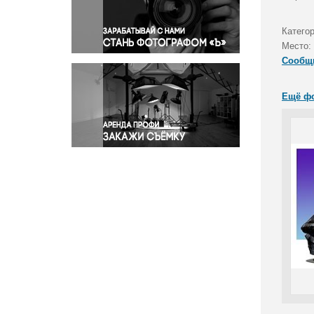
Правосудие
Происшествия и конфликты
Категор
Религия
Место:
Сообщ
Светская жизнь
Спорт
Ещё ф
Экология
Экономика и бизнес