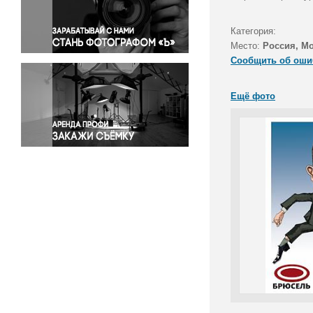
Правосудие
Происшествия и конфликты
Категория:
Религия
Место:
Россия, М
Сообщить об оши
Светская жизнь
Спорт
Ещё фото
Экология
Экономика и бизнес