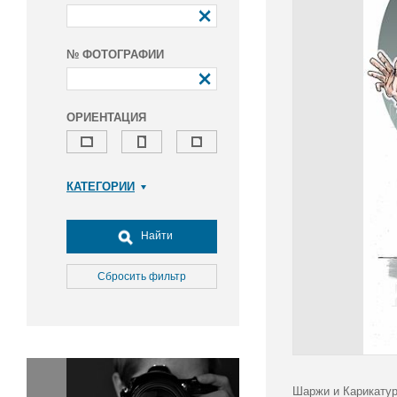
№ ФОТОГРАФИИ
ОРИЕНТАЦИЯ
КАТЕГОРИИ
Армия и ВПК
Досуг, туризм и отдых
Найти
Культура
Медицина
Сбросить фильтр
Наука
Образование
Общество
Окружающая среда
Политика
Шаржи и Карикатур