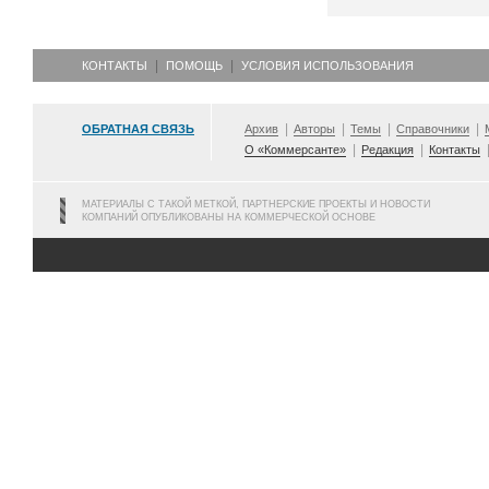
КОНТАКТЫ
ПОМОЩЬ
УСЛОВИЯ ИСПОЛЬЗОВАНИЯ
ОБРАТНАЯ СВЯЗЬ
Архив
Авторы
Темы
Справочники
О «Коммерсанте»
Редакция
Контакты
МАТЕРИАЛЫ С ТАКОЙ МЕТКОЙ, ПАРТНЕРСКИЕ ПРОЕКТЫ И НОВОСТИ
КОМПАНИЙ ОПУБЛИКОВАНЫ НА КОММЕРЧЕСКОЙ ОСНОВЕ