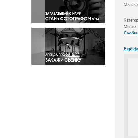
Правосудие
Минэко
Происшествия и конфликты
Религия
Категор
Место:
Светская жизнь
Сообщ
Спорт
Экология
Ещё ф
Экономика и бизнес