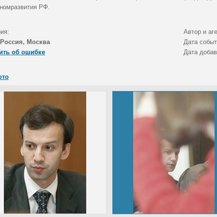
номразвития РФ.
ия:
Автор и аг
Россия, Москва
Дата собы
ить об ошибке
Дата доба
ото