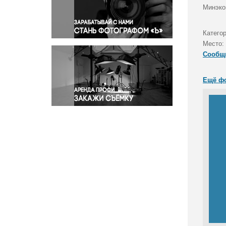
Правосудие
Минэко
Происшествия и конфликты
Религия
Категор
Место:
Светская жизнь
Сообщ
Спорт
Экология
Ещё ф
Экономика и бизнес