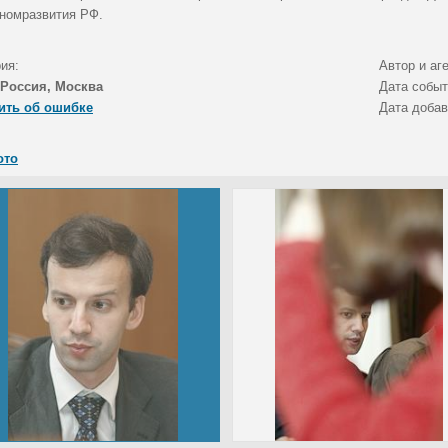
номразвития РФ.
ия:
Автор и аг
Россия, Москва
Дата собы
ить об ошибке
Дата доба
ото