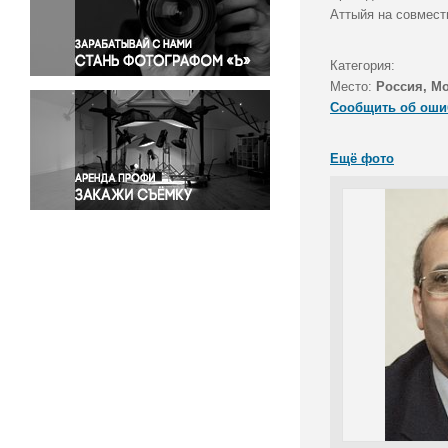
Правосудие
Аттыйя на совмест
Происшествия и конфликты
Религия
Категория:
Место:
Россия, М
Светская жизнь
Сообщить об оши
Спорт
Экология
Ещё фото
Экономика и бизнес