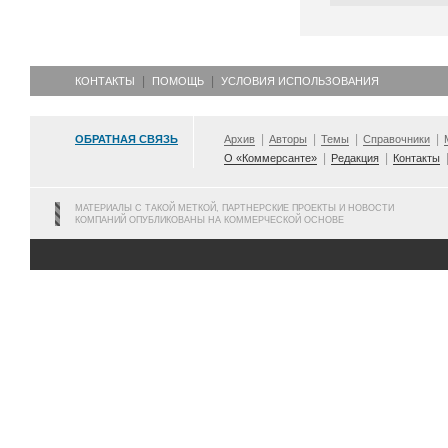
КОНТАКТЫ
ПОМОЩЬ
УСЛОВИЯ ИСПОЛЬЗОВАНИЯ
ОБРАТНАЯ СВЯЗЬ
Архив
Авторы
Темы
Справочники
О «Коммерсанте»
Редакция
Контакты
МАТЕРИАЛЫ С ТАКОЙ МЕТКОЙ, ПАРТНЕРСКИЕ ПРОЕКТЫ И НОВОСТИ
КОМПАНИЙ ОПУБЛИКОВАНЫ НА КОММЕРЧЕСКОЙ ОСНОВЕ