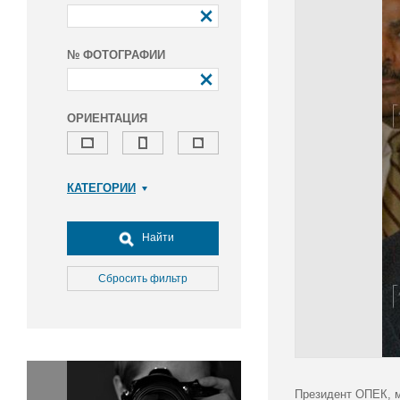
№ ФОТОГРАФИИ
ОРИЕНТАЦИЯ
КАТЕГОРИИ
Армия и ВПК
Досуг, туризм и отдых
Найти
Культура
Медицина
Сбросить фильтр
Наука
Образование
Общество
Окружающая среда
Политика
Президент ОПЕК, м