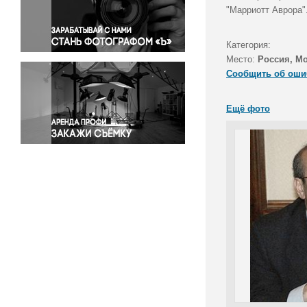
Правосудие
"Марриотт Аврора"
Происшествия и конфликты
Религия
Категория:
Место:
Россия, М
Светская жизнь
Сообщить об оши
Спорт
Экология
Ещё фото
Экономика и бизнес