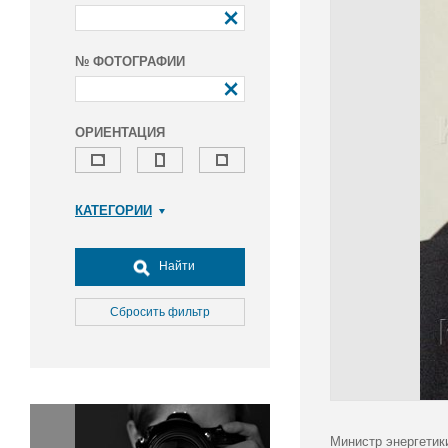
№ ФОТОГРАФИИ
ОРИЕНТАЦИЯ
КАТЕГОРИИ
Армия и ВПК
Досуг, туризм и отдых
Найти
Культура
Медицина
Сбросить фильтр
Наука
Образование
Общество
Окружающая среда
Политика
Министр энергетик