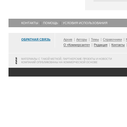
КОНТАКТЫ
ПОМОЩЬ
УСЛОВИЯ ИСПОЛЬЗОВАНИЯ
ОБРАТНАЯ СВЯЗЬ
Архив
Авторы
Темы
Справочники
О «Коммерсанте»
Редакция
Контакты
МАТЕРИАЛЫ С ТАКОЙ МЕТКОЙ, ПАРТНЕРСКИЕ ПРОЕКТЫ И НОВОСТИ
КОМПАНИЙ ОПУБЛИКОВАНЫ НА КОММЕРЧЕСКОЙ ОСНОВЕ