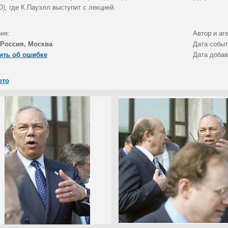
), где К.Пауэлл выступит с лекцией.
ия:
Автор и аг
Россия, Москва
Дата собы
ить об ошибке
Дата доба
ото