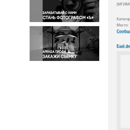
Правосудие
(МГИМО
Происшествия и конфликты
Религия
Категор
Место:
Светская жизнь
Сообщ
Спорт
Экология
Ещё ф
Экономика и бизнес