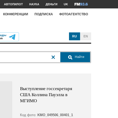
АВТОПИЛОТ
НАУКА
ДЕНЬГИ
UK
КОНФЕРЕНЦИИ
ПОДПИСКА
ФОТОАГЕНТСТВО
RU
EN
Найти
Выступление госсекретаря
США Коллина Пауэлла в
МГИМО
Код фото:
KMO_049506_00401_1