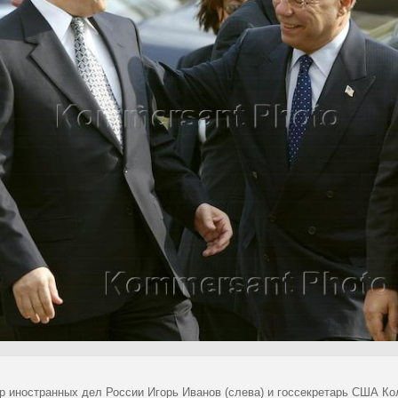
р иностранных дел России Игорь Иванов (слева) и госсекретарь США Ко