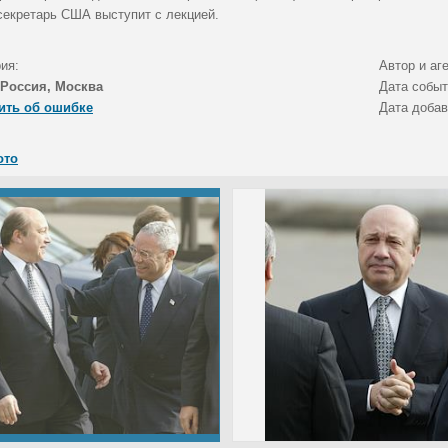
ссекретарь США выступит с лекцией.
ия:
Автор и аг
Россия, Москва
Дата собы
ить об ошибке
Дата доба
ото