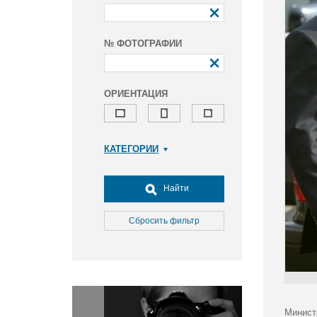
№ ФОТОГРАФИИ
ОРИЕНТАЦИЯ
КАТЕГОРИИ
Армия и ВПК
Досуг, туризм и отдых
Найти
Культура
Медицина
Сбросить фильтр
Наука
Образование
Общество
Окружающая среда
Политика
Минист