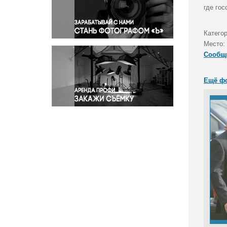
Правосудие
где го
Происшествия и конфликты
Религия
Категор
Место:
Светская жизнь
Сообщ
Спорт
Экология
Ещё ф
Экономика и бизнес