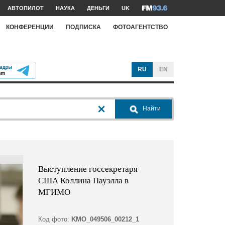
АВТОПИЛОТ
НАУКА
ДЕНЬГИ
UK
КОНФЕРЕНЦИИ
ПОДПИСКА
ФОТОАГЕНТСТВО
RU
EN
Найти
Выступление госсекретаря
США Коллина Пауэлла в
МГИМО
Код фото:
KMO_049506_00212_1