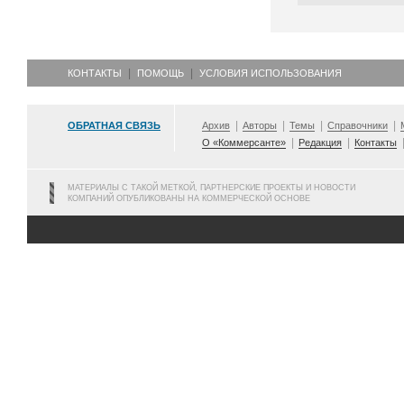
КОНТАКТЫ
ПОМОЩЬ
УСЛОВИЯ ИСПОЛЬЗОВАНИЯ
ОБРАТНАЯ СВЯЗЬ
Архив
Авторы
Темы
Справочники
О «Коммерсанте»
Редакция
Контакты
МАТЕРИАЛЫ С ТАКОЙ МЕТКОЙ, ПАРТНЕРСКИЕ ПРОЕКТЫ И НОВОСТИ
КОМПАНИЙ ОПУБЛИКОВАНЫ НА КОММЕРЧЕСКОЙ ОСНОВЕ