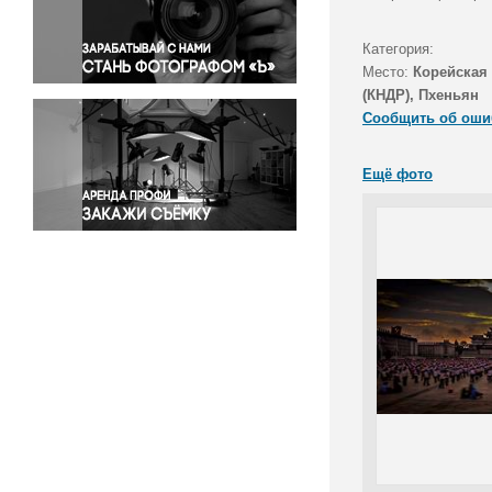
Правосудие
Происшествия и конфликты
Категория:
Религия
Место:
Корейская
(КНДР), Пхеньян
Светская жизнь
Сообщить об оши
Спорт
Экология
Ещё фото
Экономика и бизнес