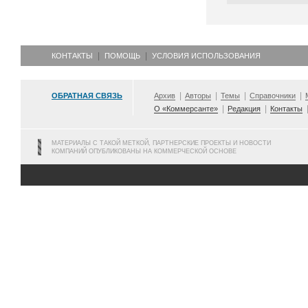
КОНТАКТЫ
ПОМОЩЬ
УСЛОВИЯ ИСПОЛЬЗОВАНИЯ
ОБРАТНАЯ СВЯЗЬ
Архив
Авторы
Темы
Справочники
О «Коммерсанте»
Редакция
Контакты
МАТЕРИАЛЫ С ТАКОЙ МЕТКОЙ, ПАРТНЕРСКИЕ ПРОЕКТЫ И НОВОСТИ
КОМПАНИЙ ОПУБЛИКОВАНЫ НА КОММЕРЧЕСКОЙ ОСНОВЕ