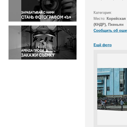
Правосудие
Происшествия и конфликты
Категория:
Религия
Место:
Корейская
(КНДР), Пхеньян
Светская жизнь
Сообщить об оши
Спорт
Экология
Ещё фото
Экономика и бизнес