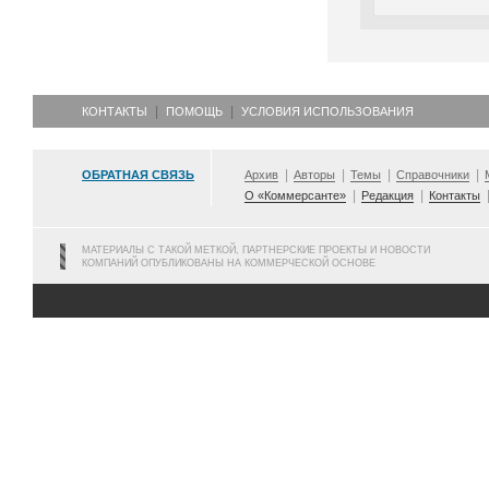
КОНТАКТЫ
ПОМОЩЬ
УСЛОВИЯ ИСПОЛЬЗОВАНИЯ
ОБРАТНАЯ СВЯЗЬ
Архив
Авторы
Темы
Справочники
О «Коммерсанте»
Редакция
Контакты
МАТЕРИАЛЫ С ТАКОЙ МЕТКОЙ, ПАРТНЕРСКИЕ ПРОЕКТЫ И НОВОСТИ
КОМПАНИЙ ОПУБЛИКОВАНЫ НА КОММЕРЧЕСКОЙ ОСНОВЕ