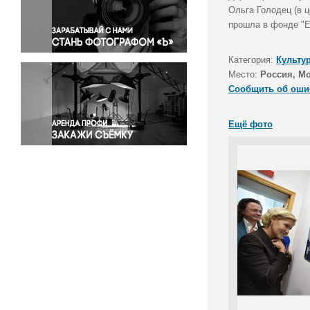
Правосудие
Ольга Голодец (в 
прошла в фонде "Е
Происшествия и конфликты
Религия
Категория:
Культу
Светская жизнь
Место:
Россия, М
Спорт
Сообщить об оши
Экология
Экономика и бизнес
Ещё фото