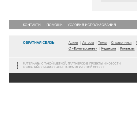
КОНТАКТЫ
ПОМОЩЬ
УСЛОВИЯ ИСПОЛЬЗОВАНИЯ
ОБРАТНАЯ СВЯЗЬ
Архив
Авторы
Темы
Справочники
О «Коммерсанте»
Редакция
Контакты
МАТЕРИАЛЫ С ТАКОЙ МЕТКОЙ, ПАРТНЕРСКИЕ ПРОЕКТЫ И НОВОСТИ
КОМПАНИЙ ОПУБЛИКОВАНЫ НА КОММЕРЧЕСКОЙ ОСНОВЕ