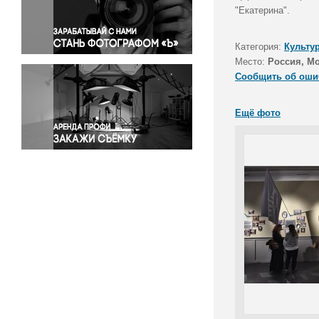
Правосудие
"Екатерина".
Происшествия и конфликты
Религия
Категория:
Культу
Место:
Россия, М
Светская жизнь
Сообщить об оши
Спорт
Экология
Ещё фото
Экономика и бизнес