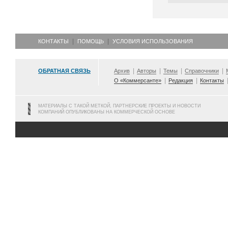
КОНТАКТЫ
ПОМОЩЬ
УСЛОВИЯ ИСПОЛЬЗОВАНИЯ
ОБРАТНАЯ СВЯЗЬ
Архив
Авторы
Темы
Справочники
О «Коммерсанте»
Редакция
Контакты
МАТЕРИАЛЫ С ТАКОЙ МЕТКОЙ, ПАРТНЕРСКИЕ ПРОЕКТЫ И НОВОСТИ
КОМПАНИЙ ОПУБЛИКОВАНЫ НА КОММЕРЧЕСКОЙ ОСНОВЕ