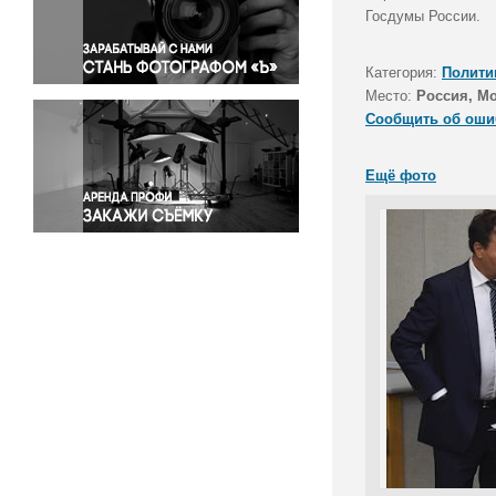
Правосудие
Госдумы России.
Происшествия и конфликты
Религия
Категория:
Полити
Место:
Россия, М
Светская жизнь
Сообщить об оши
Спорт
Экология
Ещё фото
Экономика и бизнес