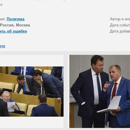
ы.
рия:
Политика
Автор и аг
Россия, Москва
Дата собы
ить об ошибке
Дата доба
ото