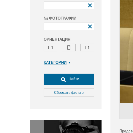
№ ФОТОГРАФИИ
ОРИЕНТАЦИЯ
КАТЕГОРИИ
Армия и ВПК
Досуг, туризм и отдых
Найти
Культура
Медицина
Сбросить фильтр
Наука
Образование
Общество
Окружающая среда
Политика
Предсе