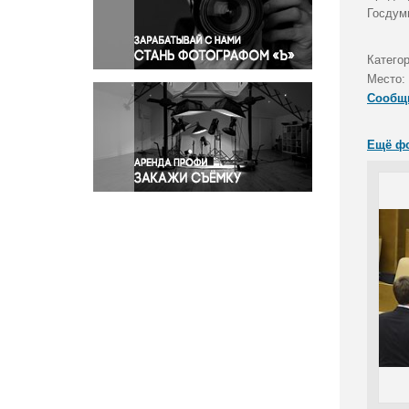
Правосудие
Госдум
Происшествия и конфликты
Религия
Катего
Место:
Светская жизнь
Сообщ
Спорт
Экология
Ещё ф
Экономика и бизнес