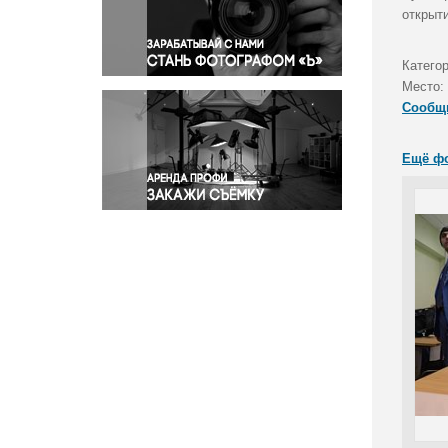
Правосудие
открыт
Происшествия и конфликты
Религия
Катего
Место:
Светская жизнь
Сообщ
Спорт
Экология
Ещё ф
Экономика и бизнес