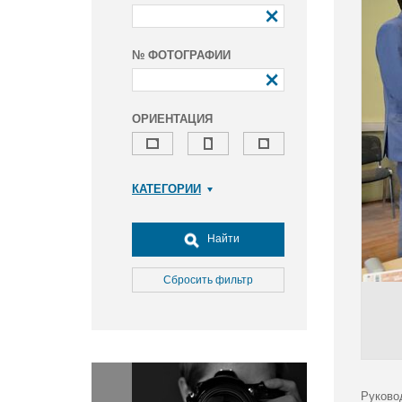
№ ФОТОГРАФИИ
ОРИЕНТАЦИЯ
КАТЕГОРИИ
Армия и ВПК
Досуг, туризм и отдых
Найти
Культура
Медицина
Сбросить фильтр
Наука
Образование
Общество
Окружающая среда
Политика
Руково