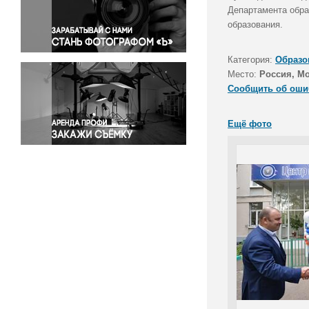
Правосудие
Департамента обра
образования.
Происшествия и конфликты
Религия
Категория:
Образо
Светская жизнь
Место:
Россия, М
Спорт
Сообщить об оши
Экология
Экономика и бизнес
Ещё фото