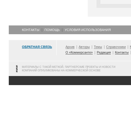
КОНТАКТЫ
ПОМОЩЬ
УСЛОВИЯ ИСПОЛЬЗОВАНИЯ
ОБРАТНАЯ СВЯЗЬ
Архив
Авторы
Темы
Справочники
О «Коммерсанте»
Редакция
Контакты
МАТЕРИАЛЫ С ТАКОЙ МЕТКОЙ, ПАРТНЕРСКИЕ ПРОЕКТЫ И НОВОСТИ
КОМПАНИЙ ОПУБЛИКОВАНЫ НА КОММЕРЧЕСКОЙ ОСНОВЕ