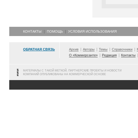
КОНТАКТЫ
ПОМОЩЬ
УСЛОВИЯ ИСПОЛЬЗОВАНИЯ
ОБРАТНАЯ СВЯЗЬ
Архив
Авторы
Темы
Справочники
О «Коммерсанте»
Редакция
Контакты
МАТЕРИАЛЫ С ТАКОЙ МЕТКОЙ, ПАРТНЕРСКИЕ ПРОЕКТЫ И НОВОСТИ
КОМПАНИЙ ОПУБЛИКОВАНЫ НА КОММЕРЧЕСКОЙ ОСНОВЕ