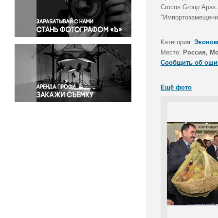
Правосудие
Crocus Group Араз
"Импортозамещение
Происшествия и конфликты
Религия
Категория:
Эконом
Светская жизнь
Место:
Россия, М
Спорт
Сообщить об оши
Экология
Экономика и бизнес
Ещё фото