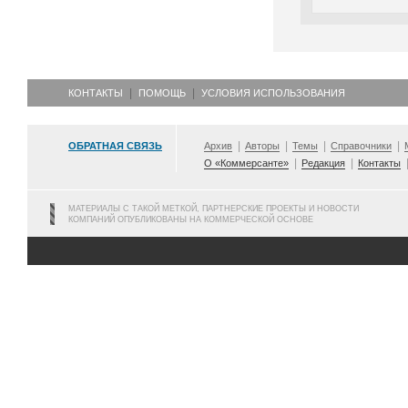
КОНТАКТЫ
ПОМОЩЬ
УСЛОВИЯ ИСПОЛЬЗОВАНИЯ
ОБРАТНАЯ СВЯЗЬ
Архив
Авторы
Темы
Справочники
О «Коммерсанте»
Редакция
Контакты
МАТЕРИАЛЫ С ТАКОЙ МЕТКОЙ, ПАРТНЕРСКИЕ ПРОЕКТЫ И НОВОСТИ
КОМПАНИЙ ОПУБЛИКОВАНЫ НА КОММЕРЧЕСКОЙ ОСНОВЕ