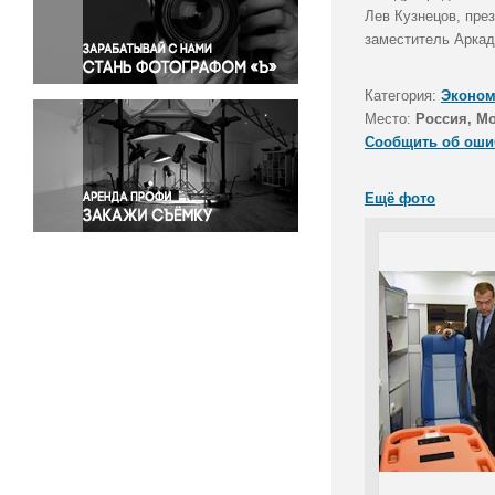
Правосудие
Лев Кузнецов, пре
заместитель Аркад
Происшествия и конфликты
Религия
Категория:
Эконом
Светская жизнь
Место:
Россия, М
Спорт
Сообщить об оши
Экология
Экономика и бизнес
Ещё фото