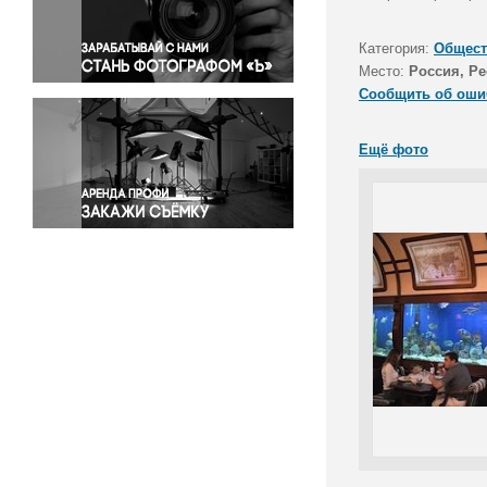
Правосудие
Происшествия и конфликты
Категория:
Общест
Религия
Место:
Россия, Р
Сообщить об оши
Светская жизнь
Спорт
Ещё фото
Экология
Экономика и бизнес