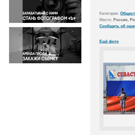
Правосудие
Происшествия и конфликты
Категория:
Общест
Религия
Место:
Россия, Р
Сообщить об оши
Светская жизнь
Спорт
Ещё фото
Экология
Экономика и бизнес