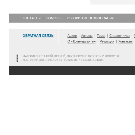
КОНТАКТЫ
ПОМОЩЬ
УСЛОВИЯ ИСПОЛЬЗОВАНИЯ
ОБРАТНАЯ СВЯЗЬ
Архив
Авторы
Темы
Справочники
О «Коммерсанте»
Редакция
Контакты
МАТЕРИАЛЫ С ТАКОЙ МЕТКОЙ, ПАРТНЕРСКИЕ ПРОЕКТЫ И НОВОСТИ
КОМПАНИЙ ОПУБЛИКОВАНЫ НА КОММЕРЧЕСКОЙ ОСНОВЕ