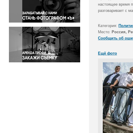
Правосудие
настоящее время п
разговаривает с м
Происшествия и конфликты
Религия
Категория:
Полити
Светская жизнь
Место:
Россия, Р
Спорт
Сообщить об оши
Экология
Экономика и бизнес
Ещё фото