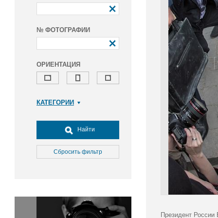
№ ФОТОГРАФИИ
ОРИЕНТАЦИЯ
КАТЕГОРИИ
Армия и ВПК
Досуг, туризм и отдых
Найти
Культура
Медицина
Сбросить фильтр
Наука
Образование
Общество
Окружающая среда
Политика
Президент России 