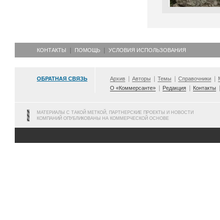
КОНТАКТЫ
ПОМОЩЬ
УСЛОВИЯ ИСПОЛЬЗОВАНИЯ
ОБРАТНАЯ СВЯЗЬ
Архив
Авторы
Темы
Справочники
О «Коммерсанте»
Редакция
Контакты
МАТЕРИАЛЫ С ТАКОЙ МЕТКОЙ, ПАРТНЕРСКИЕ ПРОЕКТЫ И НОВОСТИ
КОМПАНИЙ ОПУБЛИКОВАНЫ НА КОММЕРЧЕСКОЙ ОСНОВЕ