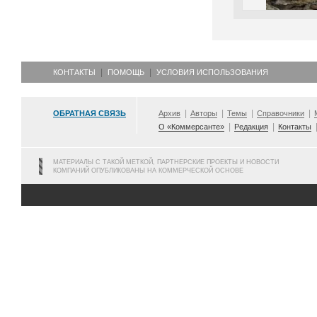
КОНТАКТЫ
ПОМОЩЬ
УСЛОВИЯ ИСПОЛЬЗОВАНИЯ
ОБРАТНАЯ СВЯЗЬ
Архив
Авторы
Темы
Справочники
О «Коммерсанте»
Редакция
Контакты
МАТЕРИАЛЫ С ТАКОЙ МЕТКОЙ, ПАРТНЕРСКИЕ ПРОЕКТЫ И НОВОСТИ
КОМПАНИЙ ОПУБЛИКОВАНЫ НА КОММЕРЧЕСКОЙ ОСНОВЕ