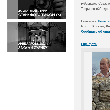
Правосудие
губернатор Севаст
Таврический", где
Происшествия и конфликты
Религия
Категория:
Полити
Светская жизнь
Место:
Россия, Р
Спорт
Сообщить об оши
Экология
Экономика и бизнес
Ещё фото