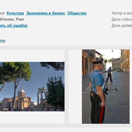
рия:
Культура
Экономика и бизнес
Общество
Автор и аг
Италия, Рим
Дата собы
ить об ошибке
Дата доба
ото