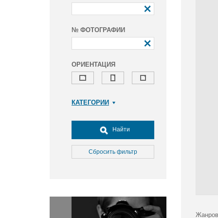
№ ФОТОГРАФИИ
ОРИЕНТАЦИЯ
КАТЕГОРИИ
Армия и ВПК
Досуг, туризм и отдых
Найти
Культура
Медицина
Сбросить фильтр
Наука
Образование
Общество
Окружающая среда
Политика
Жанров