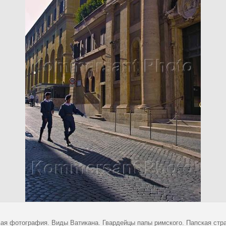
ая фотография. Виды Ватикана. Гвардейцы папы римского. Папская стра