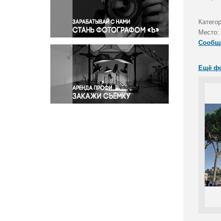
Правосудие
Происшествия и конфликты
Катего
Религия
Место:
Сообщ
Светская жизнь
Спорт
Ещё ф
Экология
Экономика и бизнес