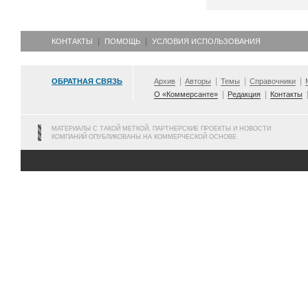
КОНТАКТЫ
ПОМОЩЬ
УСЛОВИЯ ИСПОЛЬЗОВАНИЯ
ОБРАТНАЯ СВЯЗЬ
Архив
Авторы
Темы
Справочники
О «Коммерсанте»
Редакция
Контакты
МАТЕРИАЛЫ С ТАКОЙ МЕТКОЙ, ПАРТНЕРСКИЕ ПРОЕКТЫ И НОВОСТИ
КОМПАНИЙ ОПУБЛИКОВАНЫ НА КОММЕРЧЕСКОЙ ОСНОВЕ