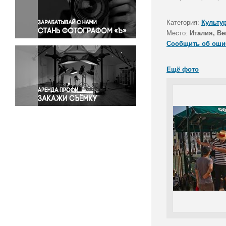
Правосудие
Происшествия и конфликты
Категория:
Культу
Религия
Место:
Италия, В
Сообщить об оши
Светская жизнь
Спорт
Ещё фото
Экология
Экономика и бизнес