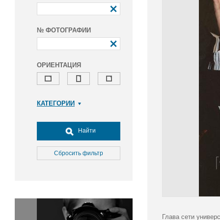
№ ФОТОГРАФИИ
ОРИЕНТАЦИЯ
КАТЕГОРИИ
Армия и ВПК
Досуг, туризм и отдых
Найти
Культура
Медицина
Сбросить фильтр
Наука
Образование
Общество
Окружающая среда
Политика
Глава сети универ