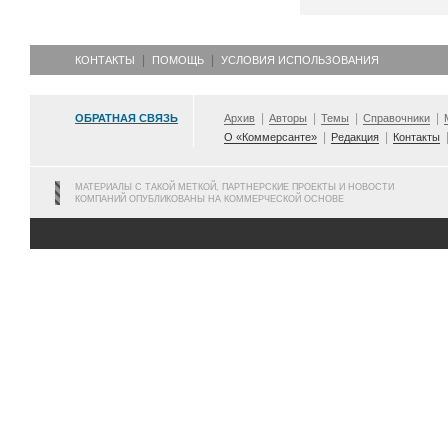
КОНТАКТЫ
ПОМОЩЬ
УСЛОВИЯ ИСПОЛЬЗОВАНИЯ
ОБРАТНАЯ СВЯЗЬ
Архив
Авторы
Темы
Справочники
О «Коммерсанте»
Редакция
Контакты
МАТЕРИАЛЫ С ТАКОЙ МЕТКОЙ, ПАРТНЕРСКИЕ ПРОЕКТЫ И НОВОСТИ
КОМПАНИЙ ОПУБЛИКОВАНЫ НА КОММЕРЧЕСКОЙ ОСНОВЕ