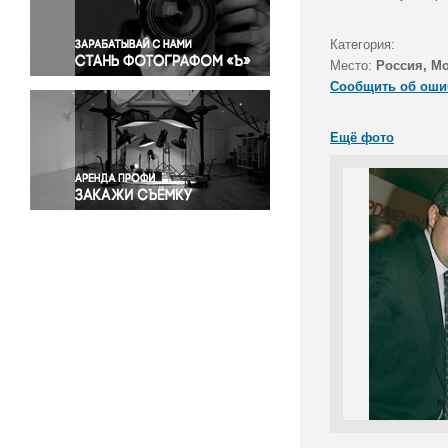
Правосудие
Происшествия и конфликты
Категория:
Религия
Место:
Россия, М
Сообщить об оши
Светская жизнь
Спорт
Ещё фото
Экология
Экономика и бизнес