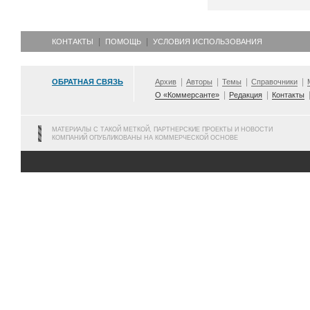
КОНТАКТЫ
ПОМОЩЬ
УСЛОВИЯ ИСПОЛЬЗОВАНИЯ
ОБРАТНАЯ СВЯЗЬ
Архив
Авторы
Темы
Справочники
О «Коммерсанте»
Редакция
Контакты
МАТЕРИАЛЫ С ТАКОЙ МЕТКОЙ, ПАРТНЕРСКИЕ ПРОЕКТЫ И НОВОСТИ
КОМПАНИЙ ОПУБЛИКОВАНЫ НА КОММЕРЧЕСКОЙ ОСНОВЕ