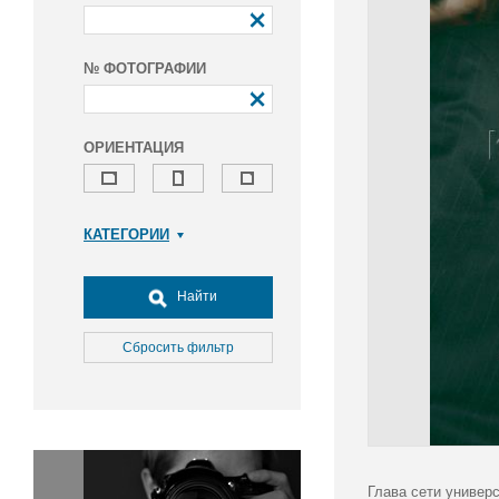
№ ФОТОГРАФИИ
ОРИЕНТАЦИЯ
КАТЕГОРИИ
Армия и ВПК
Досуг, туризм и отдых
Найти
Культура
Медицина
Сбросить фильтр
Наука
Образование
Общество
Окружающая среда
Политика
Глава сети универ