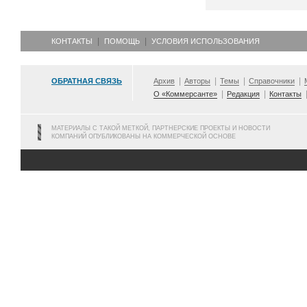
КОНТАКТЫ
ПОМОЩЬ
УСЛОВИЯ ИСПОЛЬЗОВАНИЯ
ОБРАТНАЯ СВЯЗЬ
Архив
Авторы
Темы
Справочники
О «Коммерсанте»
Редакция
Контакты
МАТЕРИАЛЫ С ТАКОЙ МЕТКОЙ, ПАРТНЕРСКИЕ ПРОЕКТЫ И НОВОСТИ
КОМПАНИЙ ОПУБЛИКОВАНЫ НА КОММЕРЧЕСКОЙ ОСНОВЕ