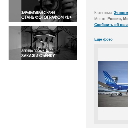
Правосудие
Происшествия и конфликты
Категория:
Эконом
Религия
Место:
Россия, М
Сообщить об оши
Светская жизнь
Спорт
Ещё фото
Экология
Экономика и бизнес