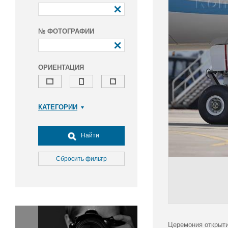
№ ФОТОГРАФИИ
ОРИЕНТАЦИЯ
КАТЕГОРИИ
Армия и ВПК
Досуг, туризм и отдых
Найти
Культура
Медицина
Сбросить фильтр
Наука
Образование
Общество
Окружающая среда
Политика
Церемония открыти