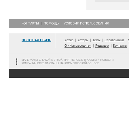
КОНТАКТЫ
ПОМОЩЬ
УСЛОВИЯ ИСПОЛЬЗОВАНИЯ
ОБРАТНАЯ СВЯЗЬ
Архив
Авторы
Темы
Справочники
О «Коммерсанте»
Редакция
Контакты
МАТЕРИАЛЫ С ТАКОЙ МЕТКОЙ, ПАРТНЕРСКИЕ ПРОЕКТЫ И НОВОСТИ
КОМПАНИЙ ОПУБЛИКОВАНЫ НА КОММЕРЧЕСКОЙ ОСНОВЕ