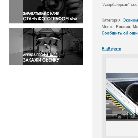
Правосудие
"Азербайджан" сос
Происшествия и конфликты
Религия
Категория:
Эконом
Место:
Россия, М
Светская жизнь
Сообщить об оши
Спорт
Экология
Ещё фото
Экономика и бизнес