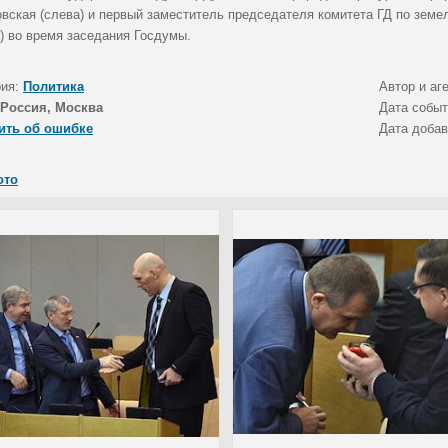
овская (слева) и первый заместитель председателя комитета ГД по зем
а) во время заседания Госдумы.
рия:
Политика
Автор и аг
Россия, Москва
Дата собы
ить об ошибке
Дата доба
ото