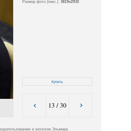
Размер фото (пикс.):
3819x2932
Купить
13
/
30
иродопользованию и экологии Эльмира