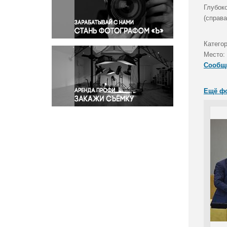
Правосудие
Глубок
(справ
Происшествия и конфликты
Религия
Катего
Светская жизнь
Место:
Спорт
Сообщ
Экология
Экономика и бизнес
Ещё ф