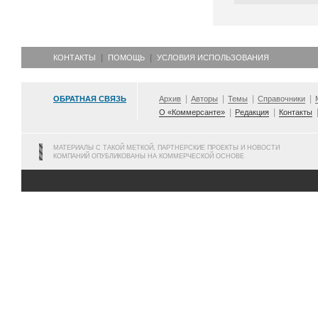
КОНТАКТЫ
ПОМОЩЬ
УСЛОВИЯ ИСПОЛЬЗОВАНИЯ
ОБРАТНАЯ СВЯЗЬ
Архив
Авторы
Темы
Справочники
О «Коммерсанте»
Редакция
Контакты
МАТЕРИАЛЫ С ТАКОЙ МЕТКОЙ, ПАРТНЕРСКИЕ ПРОЕКТЫ И НОВОСТИ
КОМПАНИЙ ОПУБЛИКОВАНЫ НА КОММЕРЧЕСКОЙ ОСНОВЕ