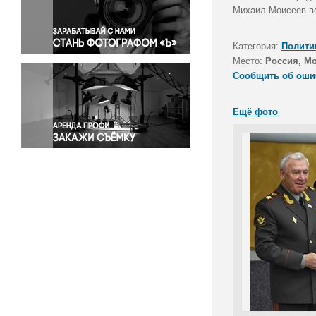
Правосудие
Михаил Моисеев во
Происшествия и конфликты
Религия
Категория:
Полити
Место:
Россия, М
Светская жизнь
Сообщить об оши
Спорт
Экология
Ещё фото
Экономика и бизнес