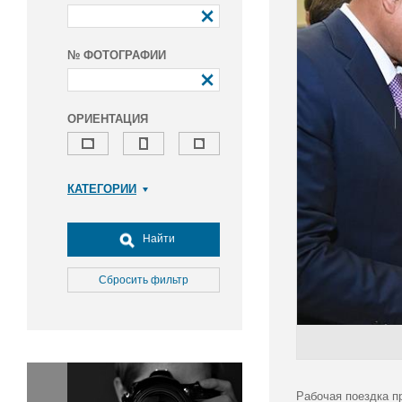
№ ФОТОГРАФИИ
ОРИЕНТАЦИЯ
КАТЕГОРИИ
Армия и ВПК
Досуг, туризм и отдых
Найти
Культура
Медицина
Сбросить фильтр
Наука
Образование
Общество
Окружающая среда
Политика
Рабочая поездка п