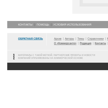
КОНТАКТЫ
ПОМОЩЬ
УСЛОВИЯ ИСПОЛЬЗОВАНИЯ
ОБРАТНАЯ СВЯЗЬ
Архив
Авторы
Темы
Справочники
О «Коммерсанте»
Редакция
Контакты
МАТЕРИАЛЫ С ТАКОЙ МЕТКОЙ, ПАРТНЕРСКИЕ ПРОЕКТЫ И НОВОСТИ
КОМПАНИЙ ОПУБЛИКОВАНЫ НА КОММЕРЧЕСКОЙ ОСНОВЕ