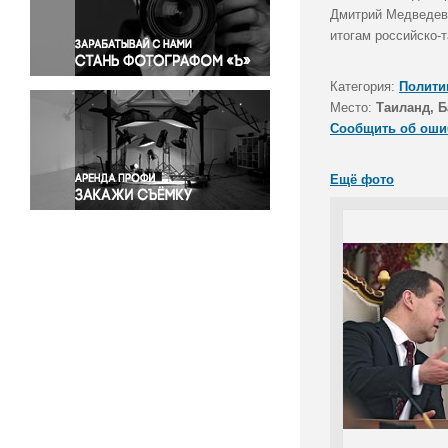
Правосудие
Дмитрий Медведев 
итогам российско-т
Происшествия и конфликты
Религия
Категория:
Полити
Светская жизнь
Место:
Таиланд, Б
Спорт
Сообщить об оши
Экология
Экономика и бизнес
Ещё фото