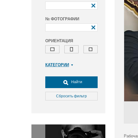
№ ФОТОГРАФИИ
ОРИЕНТАЦИЯ
КАТЕГОРИИ
Армия и ВПК
Досуг, туризм и отдых
Найти
Культура
Медицина
Сбросить фильтр
Наука
Образование
Общество
Окружающая среда
Политика
Рабоча