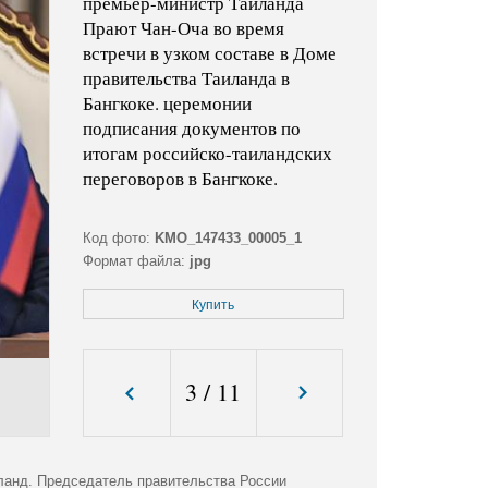
премьер-министр Таиланда
Прают Чан-Оча во время
встречи в узком составе в Доме
правительства Таиланда в
Бангкоке. церемонии
подписания документов по
итогам российско-таиландских
переговоров в Бангкоке.
Код фото:
KMO_147433_00005_1
Формат файла:
jpg
Размер файла (Мбайт):
2,3
Купить
Размер фото (пикс.):
2945x2166
3
/
11
ланд. Председатель правительства России