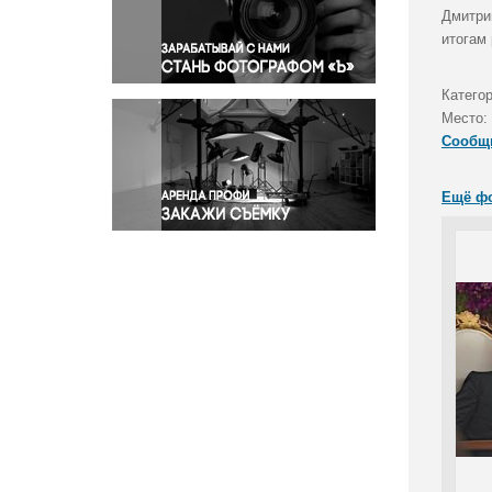
Правосудие
Дмитри
итогам 
Происшествия и конфликты
Религия
Катего
Светская жизнь
Место:
Спорт
Сообщ
Экология
Экономика и бизнес
Ещё ф