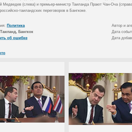
й Медведев (слева) и премьер-министр Таиланда Прают Чан-Оча (справа
российско-таиландских переговоров в Бангкоке.
рия:
Политика
Автор и аг
Таиланд, Бангкок
Дата собы
ить об ошибке
Дата доба
ото