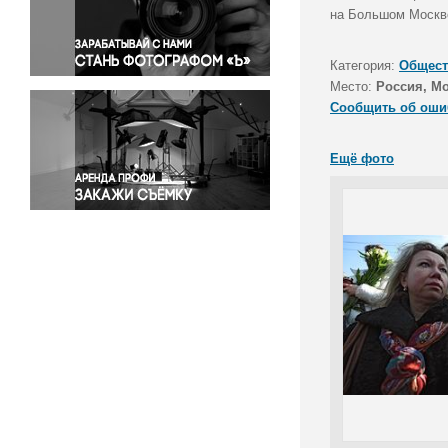
Правосудие
на Большом Москв
Происшествия и конфликты
Религия
Категория:
Общест
Место:
Россия, М
Светская жизнь
Сообщить об оши
Спорт
Экология
Ещё фото
Экономика и бизнес