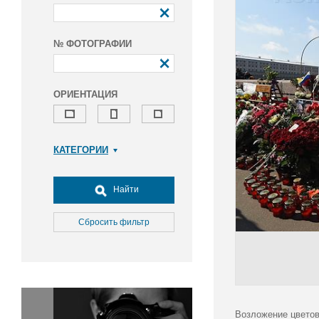
№ ФОТОГРАФИИ
ОРИЕНТАЦИЯ
КАТЕГОРИИ
Армия и ВПК
Досуг, туризм и отдых
Найти
Культура
Медицина
Сбросить фильтр
Наука
Образование
Общество
Окружающая среда
Политика
Возложение цветов