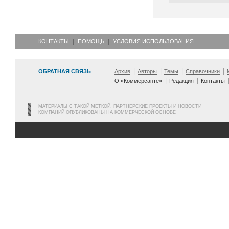
КОНТАКТЫ
ПОМОЩЬ
УСЛОВИЯ ИСПОЛЬЗОВАНИЯ
ОБРАТНАЯ СВЯЗЬ
Архив
Авторы
Темы
Справочники
О «Коммерсанте»
Редакция
Контакты
МАТЕРИАЛЫ С ТАКОЙ МЕТКОЙ, ПАРТНЕРСКИЕ ПРОЕКТЫ И НОВОСТИ
КОМПАНИЙ ОПУБЛИКОВАНЫ НА КОММЕРЧЕСКОЙ ОСНОВЕ