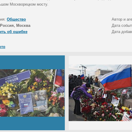
ьшом Москворецком мосту.
рия:
Общество
Автор и аг
Россия, Москва
Дата собы
ить об ошибке
Дата доба
ото