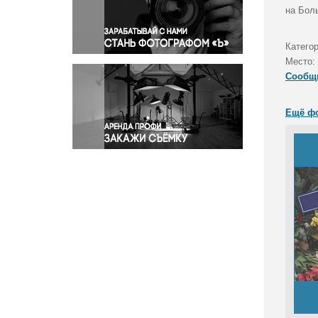
Правосудие
на Бол
Происшествия и конфликты
Религия
Катего
Место:
Светская жизнь
Сообщ
Спорт
Экология
Ещё ф
Экономика и бизнес