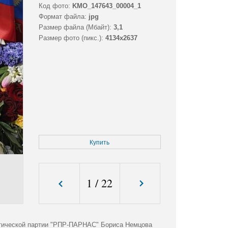
Код фото:
KMO_147643_00004_1
Формат файла:
jpg
Размер файла (Мбайт):
3,1
Размер фото (пикс.):
4134x2637
Купить
1
/
22
итической партии "РПР-ПАРНАС" Бориса Немцова