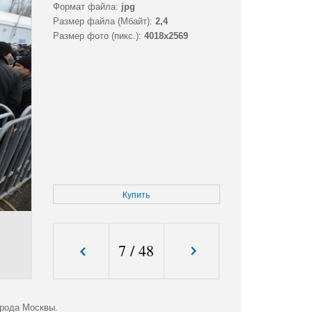
Формат файла:
jpg
Размер файла (Мбайт):
2,4
Размер фото (пикс.):
4018x2569
Купить
7
/
48
орода Москвы.