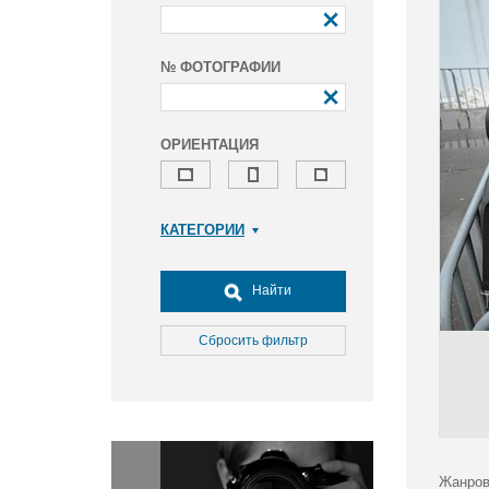
№ ФОТОГРАФИИ
ОРИЕНТАЦИЯ
КАТЕГОРИИ
Армия и ВПК
Досуг, туризм и отдых
Найти
Культура
Медицина
Сбросить фильтр
Наука
Образование
Общество
Окружающая среда
Политика
Жанров