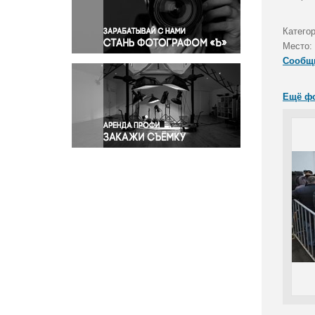
Правосудие
Происшествия и конфликты
Катего
Религия
Место:
Сообщ
Светская жизнь
Спорт
Ещё ф
Экология
Экономика и бизнес