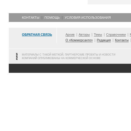
КОНТАКТЫ
ПОМОЩЬ
УСЛОВИЯ ИСПОЛЬЗОВАНИЯ
ОБРАТНАЯ СВЯЗЬ
Архив
Авторы
Темы
Справочники
О «Коммерсанте»
Редакция
Контакты
МАТЕРИАЛЫ С ТАКОЙ МЕТКОЙ, ПАРТНЕРСКИЕ ПРОЕКТЫ И НОВОСТИ
КОМПАНИЙ ОПУБЛИКОВАНЫ НА КОММЕРЧЕСКОЙ ОСНОВЕ