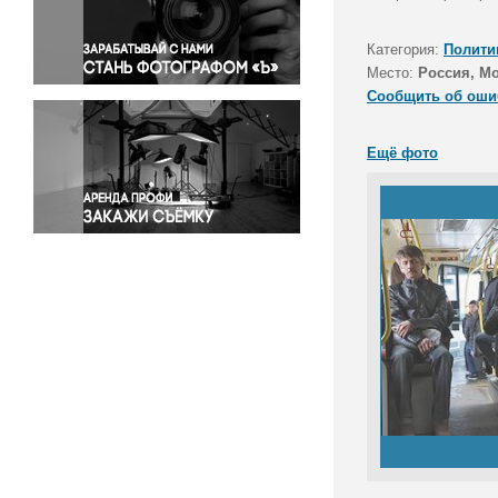
Правосудие
Происшествия и конфликты
Категория:
Полити
Религия
Место:
Россия, М
Сообщить об оши
Светская жизнь
Спорт
Ещё фото
Экология
Экономика и бизнес