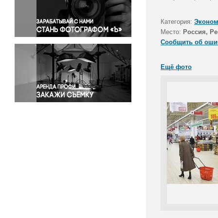
Правосудие
Происшествия и конфликты
Категория:
Эконом
Религия
Место:
Россия, Р
Сообщить об оши
Светская жизнь
Спорт
Ещё фото
Экология
Экономика и бизнес