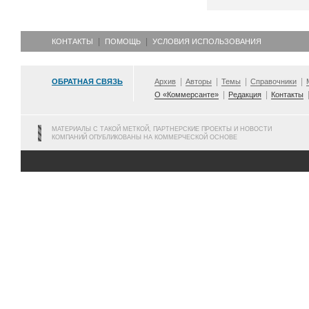
КОНТАКТЫ
ПОМОЩЬ
УСЛОВИЯ ИСПОЛЬЗОВАНИЯ
ОБРАТНАЯ СВЯЗЬ
Архив
Авторы
Темы
Справочники
О «Коммерсанте»
Редакция
Контакты
МАТЕРИАЛЫ С ТАКОЙ МЕТКОЙ, ПАРТНЕРСКИЕ ПРОЕКТЫ И НОВОСТИ
КОМПАНИЙ ОПУБЛИКОВАНЫ НА КОММЕРЧЕСКОЙ ОСНОВЕ